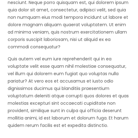
nesciunt. Neque porro quisquam est, qui dolorem ipsum
quia dolor sit amet, consectetur, adipisci velit, sed quia
non numquam eius modi tempora incidunt ut labore et
dolore magnam aliquam quaerat voluptatem. Ut enim
ad minima veniam, quis nostrum exercitationem ullam
corporis suscipit laboriosam, nisi ut aliquid ex ea
commodi consequatur?
Quis autem vel eum iure reprehenderit qui in ea
voluptate velit esse quam nihil molestiae consequatur,
vel illum qui dolorem eum fugiat quo voluptas nulla
pariatur? At vero eos et accusamus et iusto odio
dignissimos ducimus qui blanditiis praesentium
voluptatum deleniti atque corrupti quos dolores et quas
molestias excepturi sint occaecati cupiditate non
provident, similique sunt in culpa qui officia deserunt
mollitia animi, id est laborum et dolorum fuga. Et harum
quidem rerum facilis est et expedita distinctio.