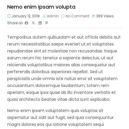
Nemo enim ipsam volupta
January 12, 2018
admin
No Comment
389
Views
Share on
Temporibus autem quibusdam et aut officiis debitis aut
rerum necessitatibus saepe eveniet ut et voluptates
repudiandae sint et molestiae non recusandae. Itaque
earum rerum hic tenetur a sapiente delectus, ut aut
reiciendis voluptatibus maiores alias consequatur aut
perferendis doloribus asperiores repellat. Sed ut
perspiciatis unde omnis iste natus error sit voluptatem
accusantium doloremque laudantium, totam rem
aperiam, eaque ipsa quae ab illo inventore veritatis et
quasi architecto beatae vitae dicta sunt explicabo.
Nemo enim ipsam voluptatem quia voluptas sit
aspernatur aut odit aut fugit, sed quia consequuntur
magni dolores eos qui ratione voluptatem sequi